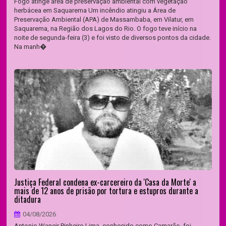
Fogo atinge área de preservação ambiental com vegetação
herbácea em Saquarema Um incêndio atingiu a Área de
Preservação Ambiental (APA) de Massambaba, em Vilatur, em
Saquarema, na Região dos Lagos do Rio. O fogo teve início na
noite de segunda-feira (3) e foi visto de diversos pontos da cidade.
Na manh�
Justiça Federal condena ex-carcereiro da 'Casa da Morte' a
mais de 12 anos de prisão por tortura e estupros durante a
ditadura
04/08/2026
Antonio Waneir Pinheiro Lima, conhecido como Camarão, foi