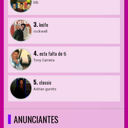
klb
3.
knife
rockwell
4.
esta falta de ti
Tony Carreira
5.
classic
Adrian gurvitz
ANUNCIANTES